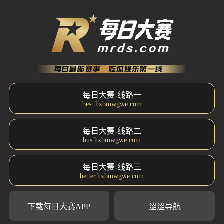
每日大赛-线路一
best.hxbmwgwe.com
每日大赛-线路二
bus.hxbmwgwe.com
每日大赛-线路三
better.hxbmwgwe.com
下载每日大赛APP
涩涩导航